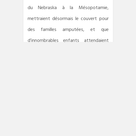
du Nebraska à la Mésopotamie,
mettraient désormais le couvert pour
des familles amputées, et que
d’innombrables enfants attendaient
qu’une porte s’ouvre sur un parent venu
les chercher. Il aurait tellement voulu
pouvoir aider la fillette, mais la guerre
l’emportait lui aussi comme un fétu de
paille, et dès le lendemain soir il serait à
des centaines de kilomètres de sa
protégé ». Un lyrisme surjoué dans un
ballet technique souvent répété ; un