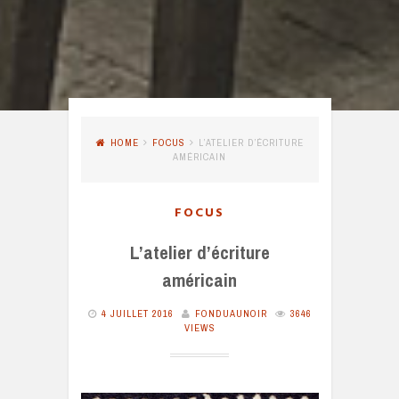
HOME
FOCUS
L’ATELIER D’ÉCRITURE
AMÉRICAIN
FOCUS
L’atelier d’écriture
américain
4 JUILLET 2016
FONDUAUNOIR
3646
VIEWS