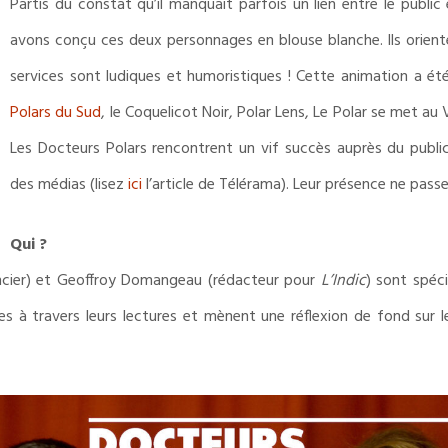
Partis du constat qu’il manquait parfois un lien entre le public 
avons conçu ces deux personnages en blouse blanche. Ils orienten
services sont ludiques et humoristiques ! Cette animation a é
Polars du Sud
, le Coquelicot Noir, Polar Lens, Le Polar se met a
Les Docteurs Polars rencontrent un vif succès auprès du public
des médias (lisez
ici
l’article de Télérama). Leur présence ne pass
Qui ?
ncier) et Geoffroy Domangeau (rédacteur pour
L’Indic
) sont spécia
s à travers leurs lectures et mènent une réflexion de fond sur l