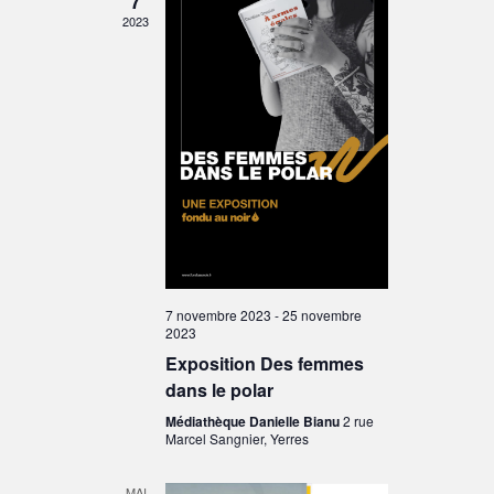
7
vues
2023
Évènements
7 novembre 2023
-
25 novembre
2023
Exposition Des femmes
dans le polar
Médiathèque Danielle Bianu
2 rue
Marcel Sangnier, Yerres
MAI