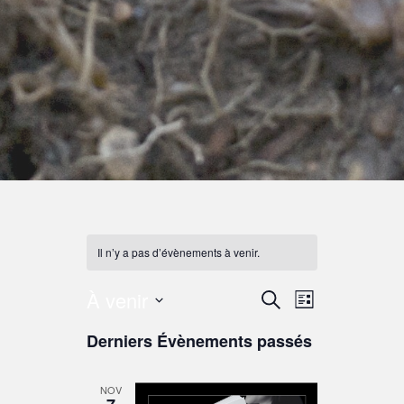
Il n’y a pas d’évènements à venir.
À venir
Recherche
Navigation
Recherche
Liste
de
et
Sélectionnez
Derniers Évènements passés
vues
une
navigation
Évènement
date.
de
NOV