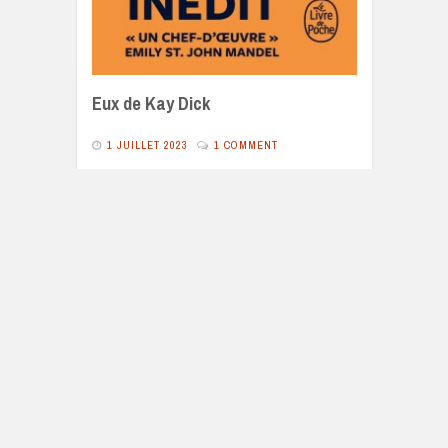
Eux de Kay Dick
1 JUILLET 2023
1 COMMENT
Eux de Kay Dick s’inscrit dans la filiation de
Farenheit 451, Le meilleur des mondes, 1984
ou Nous Autres ; c’est une effroyable
dystopie.
1726 VIEWS
READ MORE