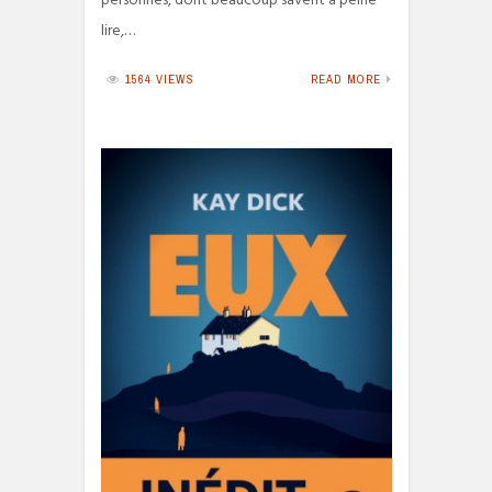
personnes, dont beaucoup savent à peine
lire,…
1564 VIEWS
READ MORE