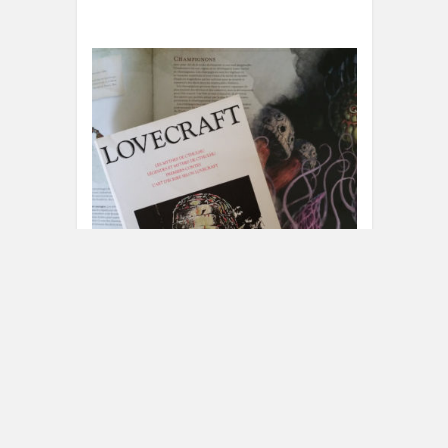
Le Festival, Lovecraft et Dungeons
& Dragons
24 JUIN 2022
1 COMMENT