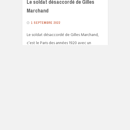
Le soldat désaccordé de Gilles
Marchand
1 SEPTEMBRE 2022
Le soldat désaccordé de Gilles Marchand,
c’est le Paris des années 1920 avec un
narrateur qui a laissé sa main gauche sur le
front de la grande guerre.
3127 VIEWS
READ MORE
© 2026
FONDU AU NOIR