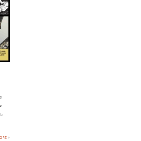
s
de
la
MORE