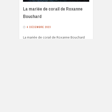
La mariée de corail de Roxanne
Bouchard
4 DÉCEMBRE 2023
La mariée de corail de Roxanne Bouchard
est la deuxième enquête de Moralès en
Gaspésie, et on aime ça.
2418 VIEWS
READ MORE
© 2026
FONDU AU NOIR