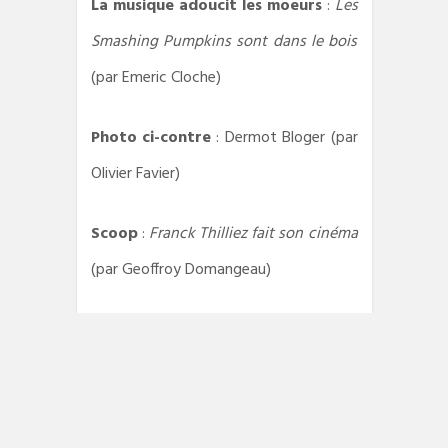
La musique adoucit les moeurs
:
Les
Smashing Pumpkins sont dans le bois
(par Emeric Cloche)
Photo ci-contre
: Dermot Bloger (par
Olivier Favier)
Scoop
:
Franck Thilliez fait son cinéma
(par Geoffroy Domangeau)
Dernière séance
:
Cinéma & prison
(par Guillaume Fortin) /
Emerald City
(par Emeric Cloche) /
Un prophète
libéral ?
(par Emeric Cloche)