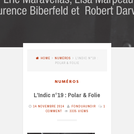
HOME
NUMÉROS
L’INDIC N°19 :
POLAR & FOLIE
NUMÉROS
L’Indic n°19 : Polar & Folie
14 NOVEMBRE 2014
FONDUAUNOIR
1
COMMENT
3335 VIEWS