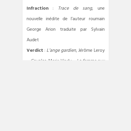
Infraction
:
Trace de sang
, une
nouvelle inédite de l’auteur roumain
George Arion traduite par Sylvain
Audet
Verdict
:
L’ange gardien
, Jérôme Leroy
–
Cavales
, Marie Vindy –
La femme aux
fleurs de papier
, Donato Carrisi –
La
reine de Pomona
, Kem Nunn –
Le
dernier message de Sandrine Madison
,
Thomas H. Cook –
Lonesome Dove
,
Larry McMurtry –
C’est arrivé en
Chine
, Marc Boulet –
3000 chevaux