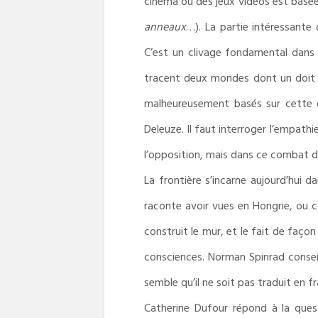
cinéma ou des jeux vidéos est basée s
anneaux
…). La partie intéressante d
C’est un clivage fondamental dans l
tracent deux mondes dont un doit di
malheureusement basés sur cette opp
Deleuze. Il faut interroger l’empathi
l’opposition, mais dans ce combat des 
La frontière s’incarne aujourd’hui 
raconte avoir vues en Hongrie, ou c
construit le mur, et le fait de faç
consciences. Norman Spinrad conseill
semble qu’il ne soit pas traduit en fr
Catherine Dufour répond à la que