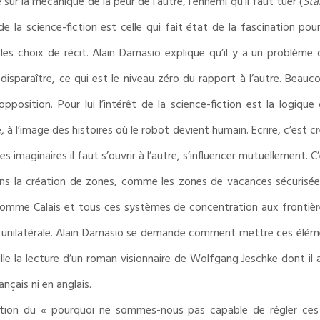
ur la mécanique de la peur de l’autre, l’ennemi qu’il faut tuer (
Sta
e la science-fiction est celle qui fait état de la fascination pour l
es choix de récit. Alain Damasio explique qu’il y a un problème 
sparaître, ce qui est le niveau zéro du rapport à l’autre. Beauco
osition. Pour lui l’intérêt de la science-fiction est la logique
e, à l’image des histoires où le robot devient humain. Ecrire, c’est 
imaginaires il faut s’ouvrir à l’autre, s’influencer mutuellement. C’e
dans la création de zones, comme les zones de vacances sécurisée
omme Calais et tous ces systèmes de concentration aux frontières
on unilatérale. Alain Damasio se demande comment mettre ces élém
e la lecture d’un roman visionnaire de Wolfgang Jeschke dont il a ou
ançais ni en anglais.
stion du « pourquoi ne sommes-nous pas capable de régler ces