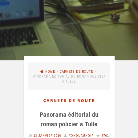
HOME
CARNETS DE ROUTE
PANORAMA ÉDITORIAL DU ROMAN POLICIER
À TULLE
CARNETS DE ROUTE
Panorama éditorial du
roman policier à Tulle
13 JANVIER 2016
FONDUAUNOIR
2761