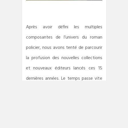
Après avoir défini les multiples
composantes de l’univers du roman
policier, nous avons tenté de parcourir
la profusion des nouvelles collections
et nouveaux éditeurs lancés ces 15
dernières années. Le temps passe vite
mais nul doute que des graines ont été
semées…
Le
Panorama éditorial du roman
policier
aborde les principales