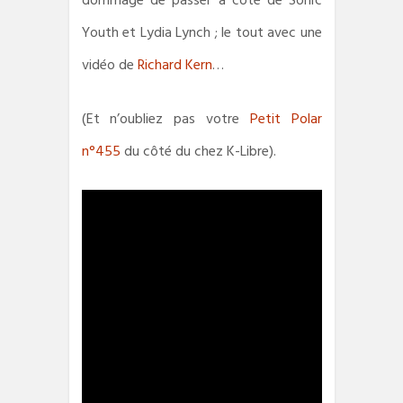
dommage de passer à côté de Sonic
Youth et Lydia Lynch ; le tout avec une
vidéo de
Richard Kern
…
(Et n’oubliez pas votre
Petit Polar
n°455
du côté du chez K-Libre).