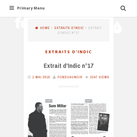
Skip
Primary Menu
to
content
HOME
EXTRAITS D'INDIC
EXTRAIT
D’INDIC N°17
EXTRAITS D'INDIC
Extrait d’Indic n°17
1 MAI 2016
FONDUAUNOIR
3347 VIEWS