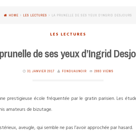
HOME
LES LECTURES
LA PRUNELLE DE SES YEUX D’INGRID DESJOURS
LES LECTURES
prunelle de ses yeux d’Ingrid Desj
31 JANVIER 2017
FONDUAUNOIR
2883 VIEWS
une prestigieuse école fréquentée par le gratin parisien. Les étude
mis amateurs de bizutage.
rieux, aveugle, qui semble ne pas l’avoir approchée par hasard.