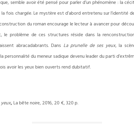
e, semble avoir été pensé pour parler d’un phénomène : la cécité
la fois chargée. Le mystère est d’abord entretenu sur l’identité d
la construction du roman encourage le lecteur à avancer pour découvr
ut, le problème de ces structures réside dans la renconstructi
raissent abracadabrants. Dans
La prunelle de ses yeux
, la scèn
a personnalité du meneur sadique devenu leader du parti d’extrême-
fois avoir les yeux bien ouverts rend dubitatif.
s yeux
,
La bête noire, 2016, 20 €, 320 p.