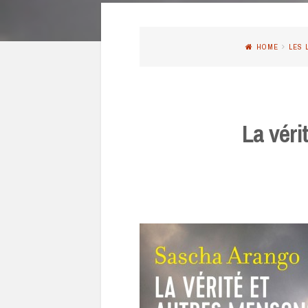
HOME
LES 
La vér