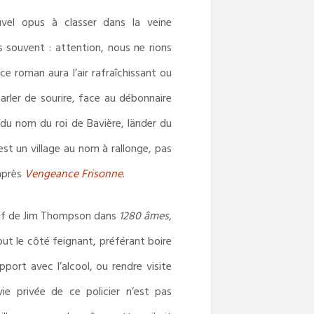
uvel opus à classer dans la veine
 souvent : attention, nous ne rions
e roman aura l’air rafraîchissant ou
 parler de sourire, face au débonnaire
 du nom du roi de Bavière, länder du
’est un village au nom à rallonge, pas
 après
Vengeance Frisonne
.
érif de Jim Thompson dans
1280 âmes
,
out le côté feignant, préférant boire
port avec l’alcool, ou rendre visite
ie privée de ce policier n’est pas