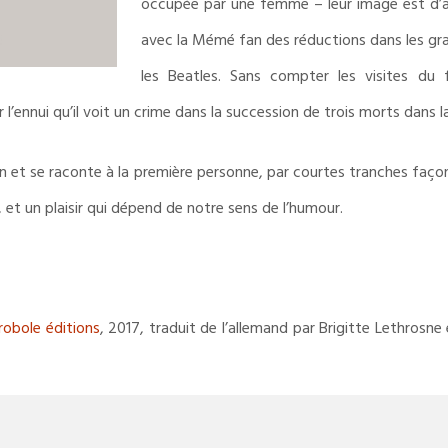
occupée par une femme – leur image est d’aill
avec la Mémé fan des réductions dans les gr
les Beatles. Sans compter les visites du f
l’ennui qu’il voit un crime dans la succession de trois morts dans l
en et se raconte à la première personne, par courtes tranches façon 
 et un plaisir qui dépend de notre sens de l’humour.
robole éditions
, 2017, traduit de l’allemand par Brigitte Lethrosne 