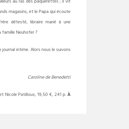
eurs au ras des pâquerettes ; il vit
ands magasins, et le Papa qui écoute
rère détesté, libraire marié à une
a famille Neuhofer ?
journal intime. Alors nous le suivons
Caroline de Benedetti
et Nicole Patilloux, 19,50 €, 241 p.
À