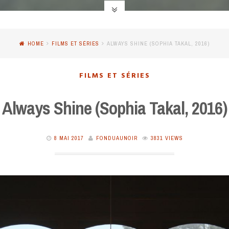
HOME
FILMS ET SÉRIES
ALWAYS SHINE (SOPHIA TAKAL, 2016)
FILMS ET SÉRIES
Always Shine (Sophia Takal, 2016)
8 MAI 2017
FONDUAUNOIR
3831 VIEWS