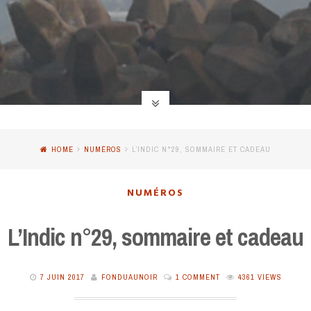
HOME
NUMÉROS
L’INDIC N°29, SOMMAIRE ET CADEAU
NUMÉROS
L’Indic n°29, sommaire et cadeau
7 JUIN 2017
FONDUAUNOIR
1 COMMENT
4361 VIEWS