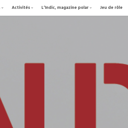
s
Activités
L’Indic, magazine polar
Jeu de rôle