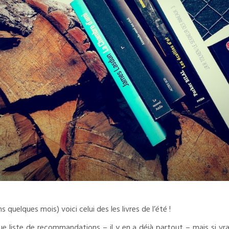
s quelques mois) voici celui des les livres de l’été !
 liste de recommandations – il y en a déjà partout – mais si vrai