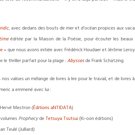
Indic
, avec dedans des bouts de mer et d’océan propices aux vac
time
éditée par la Maison de la Poésie, pour écouter les beaux p
ie
» que nous avons initiée avec Frédérick Houdaer et Jérôme Leroy
le thriller parfait pour la plage :
Abysses
de Frank Schätzing
 valises un mélange de livres à lire pour le travail, et de livres à 
meric a emmené avec lui :
Hervé Mestron (
Éditions aNTIDATA
)
3 volumes
Prophecy
de
Tetsuya Tsutsui
(Ki-oon éditions)
an Teulé (Julliard)