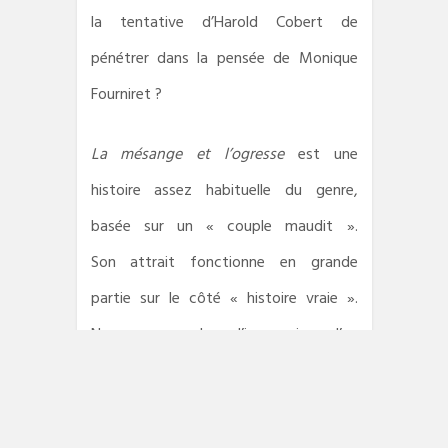
la tentative d’Harold Cobert de
pénétrer dans la pensée de Monique
Fourniret ?
La mésange et l’ogresse
est une
histoire assez habituelle du genre,
basée sur un « couple maudit ».
Son attrait fonctionne en grande
partie sur le côté « histoire vraie ».
Nous avons alors l’impression d’en
apprendre plus sur le monde qui nous
entoure. Mais une pièce de
Shakespeare ou une chanson de Bob