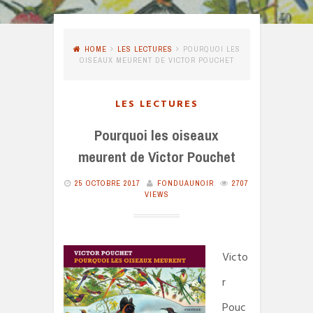
HOME
LES LECTURES
POURQUOI LES
OISEAUX MEURENT DE VICTOR POUCHET
LES LECTURES
Pourquoi les oiseaux
meurent de Victor Pouchet
25 OCTOBRE 2017
FONDUAUNOIR
2707
VIEWS
Victo
r
Pouc