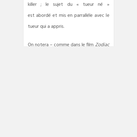
killer ; le sujet du « tueur né »
est abordé et mis en parralléle avec le
tueur qui a appris.
On notera – comme dans le film
Zodiac
– l’absence de scène de
course poursuite ou de fusillades.
Tout cela est un peu lourd et gros
sabots, le duo de policiers semble ne
jamais se tromper. C’est avec eux que
naît le profiling et le terme serial killer
(ces tueurs qu’ils étudient et aident à