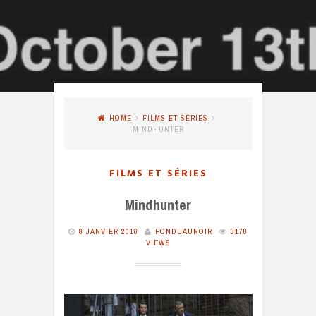
HOME
FILMS ET SÉRIES
MINDHUNTER
FILMS ET SÉRIES
Mindhunter
8 JANVIER 2018
FONDUAUNOIR
3178
VIEWS