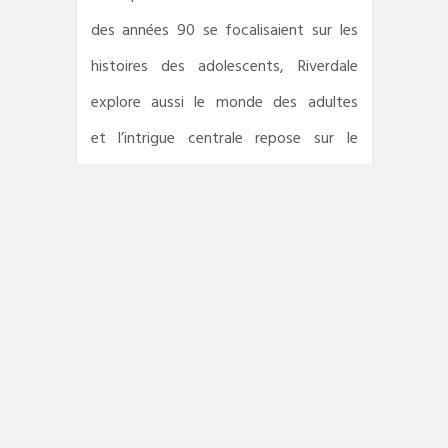
des années 90 se focalisaient sur les
histoires des
adolescents, Riverdale
explore aussi le monde des adultes
et
l’intrigue centrale repose sur le
crime. Au jeu des références, citons
Twin Peaks
,
Beverly Hills
et
Desperate
Housewives
. Les scénaristes abusent
d’effets qui peuvent agacer un peu.
L’épisode 8
concentre à lui tout seul la
plupart des défauts de la série
(pathos
appuyé, manipulation trop
voyante) mais
Riverdale
avec un peu