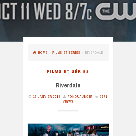
HOME
FILMS ET SÉRIES
RIVERDALE
FILMS ET SÉRIES
Riverdale
17 JANVIER 2018
FONDUAUNOIR
3371
VIEWS