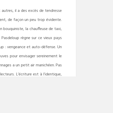
 autres, il a des excès de tendresse
ent, de façon un peu trop évidente.
in bouquiniste, la chauffeuse de taxi,
ue Pasdeloup règne sur ce vieux pays
loup : vengeance et auto-défense. Un
reuves pour envisager sereinement le
nnages a un petit air manichéen. Pas
teurs. L’écriture est à l’identique,
t très mitigé.
Caroline de Benedetti