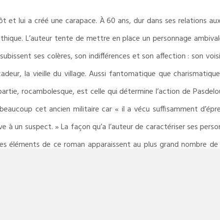
 et lui a créé une carapace. À 60 ans, dur dans ses relations aux
thique. L’auteur tente de mettre en place un personnage ambival
ubissent ses colères, son indifférences et son affection : son vois
cadeur, la vieille du village. Aussi fantomatique que charismatiq
partie, rocambolesque, est celle qui détermine l’action de Pasde
 beaucoup cet ancien militaire car « il a vécu suffisamment d’ép
e à un suspect. » La façon qu’a l’auteur de caractériser ses perso
des éléments de ce roman apparaissent au plus grand nombre de lec
teurs et d’autres totalement clichés, laissant au tout un sentimen