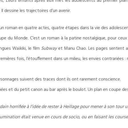
es,
Leurs enfants après eux
met les adolescents au premier plan e
Il dessine les trajectoires d’un avenir.
 un roman en quatre actes, quatre étapes dans la vie des adolescen
upe du Monde. C’est un roman à la patine nostalgique, pour ceux 
ingues Waïkiki, le film
Subway
et Manu Chao. Les pages sentent aus
emières fois, l’étouffement dans un milieu, les envies contrariées : 
rsonnages suivent des traces dont ils ont rarement conscience.
ées et du petit canon au bar après le boulot. Un plan en coupe des d
oudain horrifiée à l’idée de rester à Heillage pour mener à son tou
llumination était venue en cours de socio, ou en faisant les course