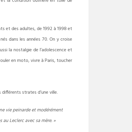
t la condition ouvrière en toile de
ts et des adultes, de 1992 à 1998 et
nés dans les années 70. On y croise
si la nostalgie de l’adolescence et
rouler en moto, vivre à Paris, toucher
ifférents strates d’une ville.
r une vie peinarde et modérément
s au Leclerc avec sa mère. »