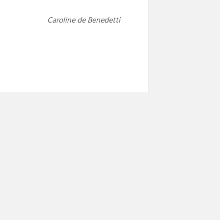
Caroline de Benedetti
NEXT POST
Next
Une poésie d’Adlène Meddi
post: