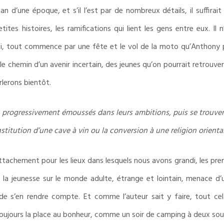
 d’une époque, et s’il l’est par de nombreux détails, il suffira
petites histoires, les ramifications qui lient les gens entre eux. I
Ici, tout commence par une fête et le vol de la moto qu’Anthony pi
 le chemin d’un avenir incertain, des jeunes qu’on pourrait retrouve
lerons bientôt.
re, progressivement émoussés dans leurs ambitions, puis se trouver
stitution d’une cave à vin ou la conversion à une religion oriental
attachement pour les lieux dans lesquels nous avons grandi, les pre
 la jeunesse sur le monde adulte, étrange et lointain, menace d’
 de s’en rendre compte. Et comme l’auteur sait y faire, tout ce
t toujours la place au bonheur, comme un soir de camping à deux sou