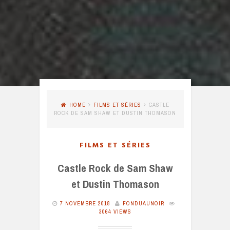
HOME
FILMS ET SÉRIES
CASTLE
ROCK DE SAM SHAW ET DUSTIN THOMASON
FILMS ET SÉRIES
Castle Rock de Sam Shaw
et Dustin Thomason
7 NOVEMBRE 2018
FONDUAUNOIR
3064 VIEWS