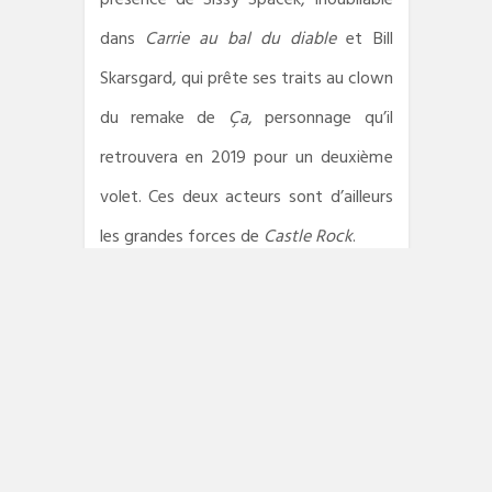
dans
Carrie au bal du diable
et Bill
Skarsgard, qui prête ses traits au clown
du remake de
Ça
, personnage qu’il
retrouvera en 2019 pour un deuxième
volet. Ces deux acteurs sont d’ailleurs
les grandes forces de
Castle Rock
.
Une atmosphère lourde, une ville
maudite et des événements étranges :
dès le premier épisode, tout est réuni
pour faire sursauter et frissonner le
spectateur. Aussi inquiétant