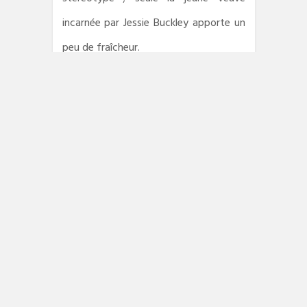
incarnée par Jessie Buckley apporte un
peu de fraîcheur.
La série bénéficie tout de même de
points forts : l’ambiance d’une époque
avec ses décors, la ville et la
campagne, le port boueux, une rivière
brumeuse près de laquelle James récite
ses invocations et subit ses visions (il a
ramené quelques séquelles, oui).
L’image ultra léchée est faite de
teintes sombres. Le scénario n’hésite