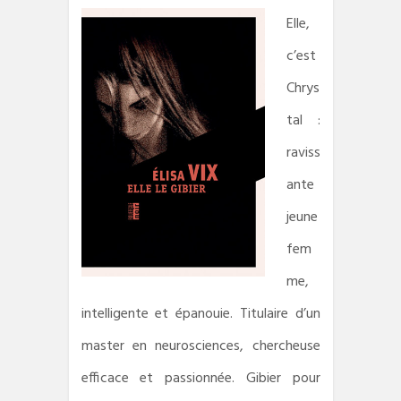
Elle,
c’est
Chrys
tal :
raviss
ante
jeune
fem
me,
intelligente et épanouie. Titulaire d’un
master en neurosciences, chercheuse
efficace et passionnée. Gibier pour