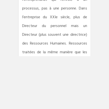
processus, pas à une personne. Dans
l’entreprise du XXIe siècle, plus de
Directeur du personnel mais un
Directeur (plus souvent une directrice)
des Ressources Humaines. Ressources
traitées de la même manière que les
autres outils… à l’obsolescence
programmée. Lorsque la machine ne
fonctionne plus, inutile de la réparer, on
en trouve de nouvelles à bas prix. Loi
du marché !
Victor Hugo pensait qu’en ouvrant des