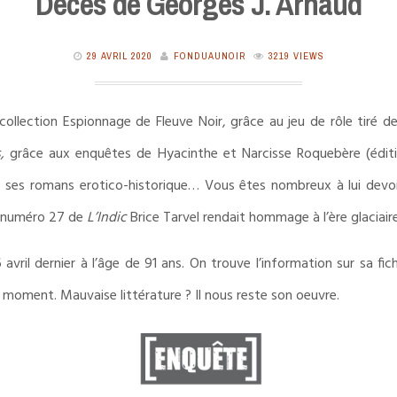
Décès de Georges J. Arnaud
29 AVRIL 2020
FONDUAUNOIR
3219 VIEWS
collection Espionnage de Fleuve Noir, grâce au jeu de rôle tiré 
,
grâce aux enquêtes de Hyacinthe et Narcisse Roquebère (éditio
de ses romans erotico-historique… Vous êtes nombreux à lui devoi
e numéro 27 de
L’Indic
Brice Tarvel rendait hommage à l’ère glaciaire
vril dernier à l’âge de 91 ans. On trouve l’information sur sa fi
e moment. Mauvaise littérature ? Il nous reste son oeuvre.