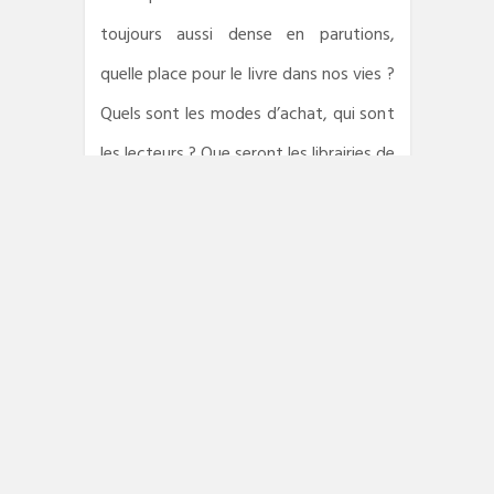
toujours aussi dense en parutions,
quelle place pour le livre dans nos vies ?
Quels sont les modes d’achat, qui sont
les lecteurs ? Que seront les librairies de
demain ? Quelle place pour l’écologie
dans la chaîne du livre ? Autant de
questions abordées dans les nombreux
ateliers proposés dimanche et lundi. De
quoi se rencontrer et échanger, et qui
sait… changer les choses.