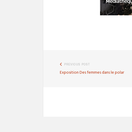
Navigation
PREVIOUS POST
Previous
Exposition Des femmes dans le polar
de
post:
l’article