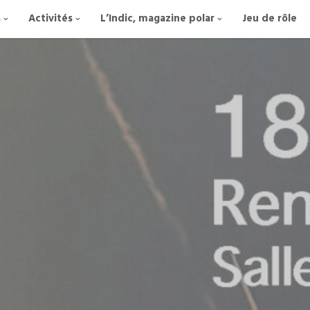
s
Activités
L’Indic, magazine polar
Jeu de rôle