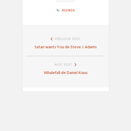
AGENDA
Navigation
PREVIOUS POST
de
Previous
Satan wants You de Steve J. Adams
l’article
post:
NEXT POST
Next
Whalefall de Daniel Kraus
post:
About
fonduaunoir