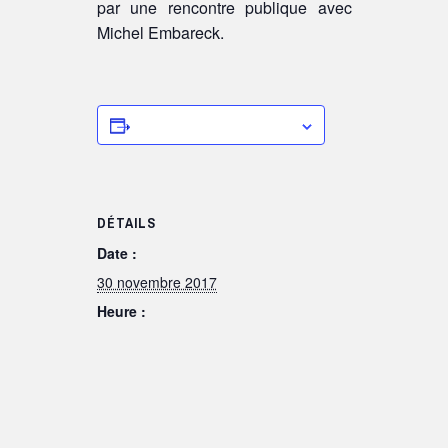
par une rencontre publique avec
Michel Embareck.
Ajouter au calendrier
DÉTAILS
Date :
30 novembre 2017
Heure :
9 h 00 min - 16 h 00 min
Catégorie d’Évènement:
Agenda