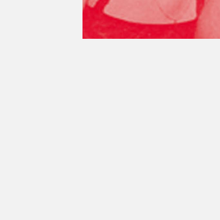
Lecture à deux voix d’un montage de
En partenariat avec la
Maison de l
Noir : gratuit.
Ajouter au calendrier
DÉTAIL
Date :
24 nov