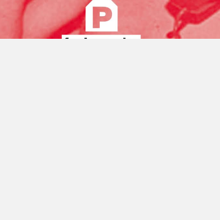
 textes faisant alterner poèmes et extraits de polars, su
a Poésie
. Lieu Unique – Tarif 3 €,
abonnés, demandeurs 
S
ORGANISATEUR
Fondu Au Noir et La
embre 2016
Maison de la Poésie