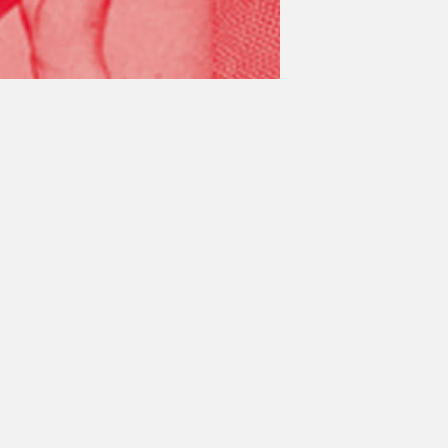
ivie d’un entretien.
d’emploi et membres Fondu Au