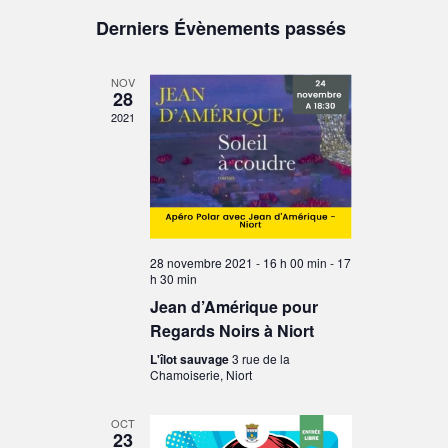
de
et
Sélectionnez
Derniers Évènements passés
vues
une
navigation
Évènement
date.
de
NOV
28
vues
2021
Évènements
28 novembre 2021 - 16 h 00 min
-
17
h 30 min
Jean d’Amérique pour
Regards Noirs à Niort
L'îlot sauvage
3 rue de la
Chamoiserie, Niort
OCT
23