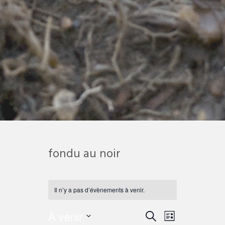
fondu au noir
Il n’y a pas d’évènements à venir.
À venir
Recherche
Navigation
Recherche
Liste