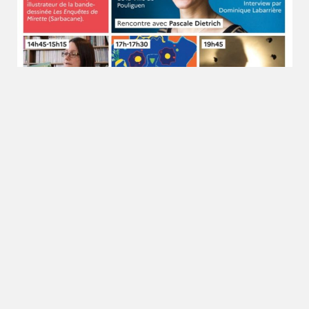
S
LIEU
salle Marcel Baudry
bre 2021
8 rue du Maréchal Joffre
Le Pouliguen
,
44510
+
Google Map
bre 2021
rie d’Évènement: