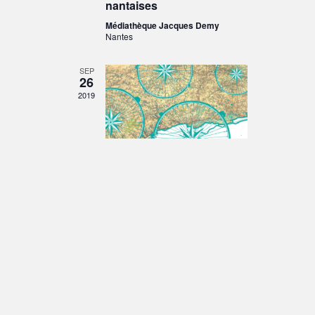
nantaises
Médiathèque Jacques Demy
Nantes
SEP
26
2019
26 septembre 2019 - 19 h 30 min
-
21 h 00 min
Les Préférences,