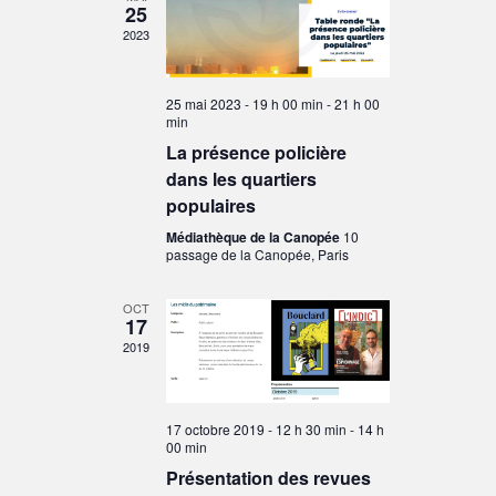
25
vues
2023
Évènements
25 mai 2023 - 19 h 00 min
-
21 h 00
min
La présence policière
dans les quartiers
populaires
Médiathèque de la Canopée
10
passage de la Canopée, Paris
OCT
17
2019
17 octobre 2019 - 12 h 30 min
-
14 h
00 min
Présentation des revues