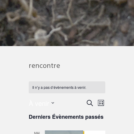
rencontre
Il n’y a pas d’évènements à venir.
À venir
Recherche
Navigation
Recherche
Liste
de
et
Sélectionnez
Derniers Évènements passés
vues
une
navigation
Évènement
date.
de
MAI