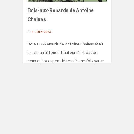
Bois-aux-Renards de Antoine
Chainas
9 JUIN 2023
Bois-aux-Renards de Antoine Chainas était
un roman attendu. L’auteur n’est pas de
ceux qui occupent le terrain une fois par an.
On le savoure d’autant que depuis Aime-moi
Casanova, son style et son univers ont
changé.
1887 VIEWS
READ MORE