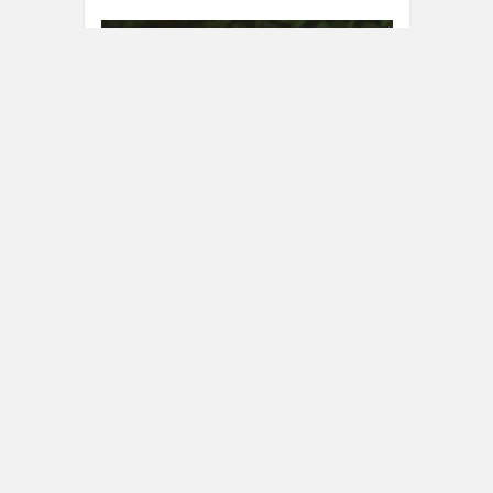
L’Indic n°39, sommaire et cadeau
4 DÉCEMBRE 2019
2 COMMENTS