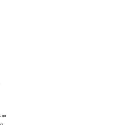
e
t un
es