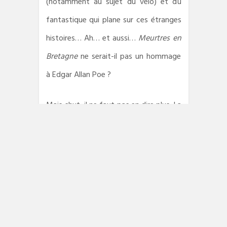
(notamment au sujet du vélo) et du
fantastique qui plane sur ces étranges
histoires… Ah… et aussi…
Meurtres en
Bretagne
ne serait-il pas un hommage
à Edgar Allan Poe ?
Mais chut, il ne faut pas en dire plus. La
nuit vient, il est temps de lire.
Emeric Cloche
Stéphane Pajot
,
Meurtres en
Bretagne
,
La Geste/Le Geste noir,
2022, 198 pages ; 13,90 Euros.