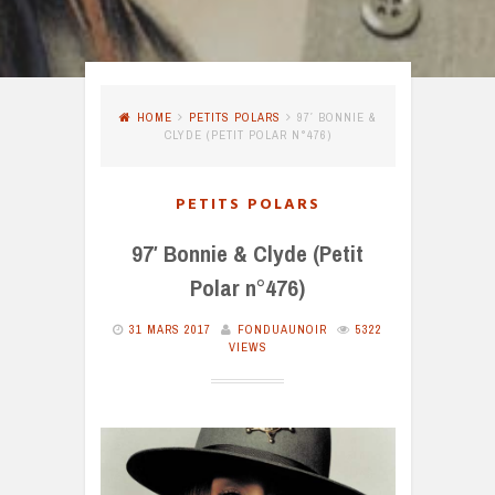
HOME
PETITS POLARS
97′ BONNIE &
CLYDE (PETIT POLAR N°476)
PETITS POLARS
97′ Bonnie & Clyde (Petit
Polar n°476)
31 MARS 2017
FONDUAUNOIR
5322
VIEWS