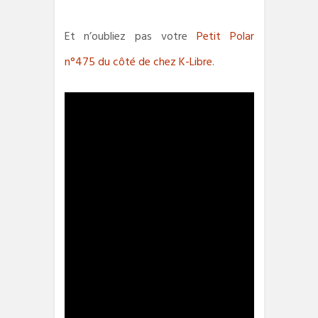
Et n’oubliez pas votre
Petit Polar
n°475 du côté de chez K-Libre
.