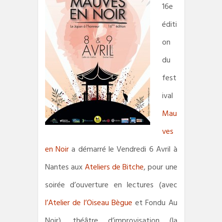
16e
éditi
on
du
fest
ival
Mau
ves
en Noir
a démarré le Vendredi 6 Avril à
Nantes aux
Ateliers de Bitche
, pour une
soirée d’ouverture en lectures (avec
l’Atelier de l’Oiseau Bègue
et Fondu Au
Noir), théâtre d’improvisation (la