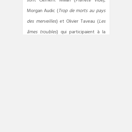
sont Clément Milian (
Planète vide
),
Morgan Audic (
Trop de morts au pays
des merveilles
) et Olivier Taveau (
Les
âmes troubles
) qui participaient à la
rencontre sur le thème « Premier
roman » pour raconter leur aventure
avec l’écriture.