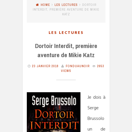
HOME
LES LECTURES
DORTOIR
INTERDIT, PREMIÈRE AVENTURE DE MIKIE
KATZ
LES LECTURES
Dortoir Interdit, première
aventure de Mikie Katz
23 JANVIER 2018
FONDUAUNOIR
2653
VIEWS
Je dois à
Serge
Brussolo
un de