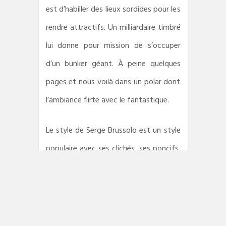
est d’habiller des lieux sordides pour les
rendre attractifs. Un milliardaire timbré
lui donne pour mission de s’occuper
d’un bunker géant. À peine quelques
pages et nous voilà dans un polar dont
l’ambiance flirte avec le fantastique.
Le style de Serge Brussolo est un style
populaire avec ses clichés, ses poncifs,
ses situations et ses personnages
abracadabrants, le tout saupoudré de
quelques métaphores osées. La
narratrice s’excuse d’ailleurs dès les