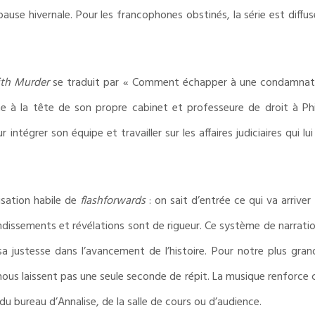
 pause hivernale. Pour les francophones obstinés, la série est diff
ith Murder
se traduit par
« Comment échapper à une condamnatio
ate à la tête de son propre cabinet et professeure de droit à Phi
intégrer son équipe et travailler sur les affaires judiciaires qui lu
lisation habile de
flashforwards
: on sait d’entrée ce qui va arrive
ondissements et révélations sont de rigueur. Ce système de narrat
ustesse dans l’avancement de l’histoire. Pour notre plus grand p
s laissent pas une seule seconde de répit. La musique renforce ce 
e du bureau d’Annalise, de la salle de cours ou d’audience.