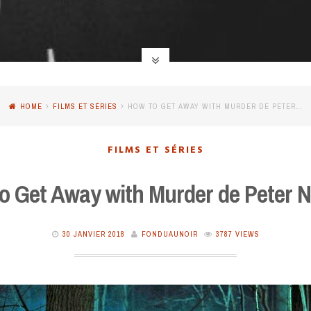
HOME
FILMS ET SÉRIES
HOW TO GET AWAY WITH MURDER DE PETER…
FILMS ET SÉRIES
o Get Away with Murder de Peter 
30 JANVIER 2018
FONDUAUNOIR
3787 VIEWS