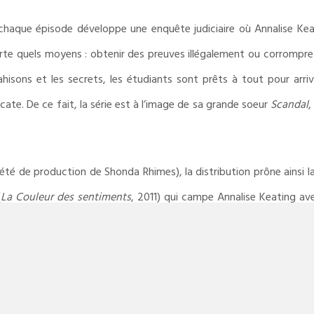
e, chaque épisode développe une enquête judiciaire où Annalise Ke
orte quels moyens : obtenir des preuves illégalement ou corrompre
ahisons et les secrets, les étudiants sont prêts à tout pour arriv
cate. De ce fait, la série est à l’image de sa grande soeur
Scandal
,
été de production de Shonda Rhimes), la distribution prône ainsi la d
(
La Couleur des sentiments
, 2011) qui campe Annalise Keating av
rice, séductrice, maternelle et plus encore, la charismatique An
nt plus s’il faut s’y fier. En 2015, sa performance est très just
oire pour une série dramatique.