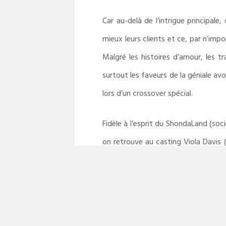
Car au-delà de l’intrigue principal
mieux leurs clients et ce, par n’imp
Malgré les histoires d’amour, les tr
surtout les faveurs de la géniale avo
lors d’un crossover spécial.
Fidèle à l’esprit du ShondaLand (soci
on retrouve au casting Viola Davis 
tour déterminée, blessée, manipulat
l’image de ses étudiants qui ne save
pour la première fois à une actrice n