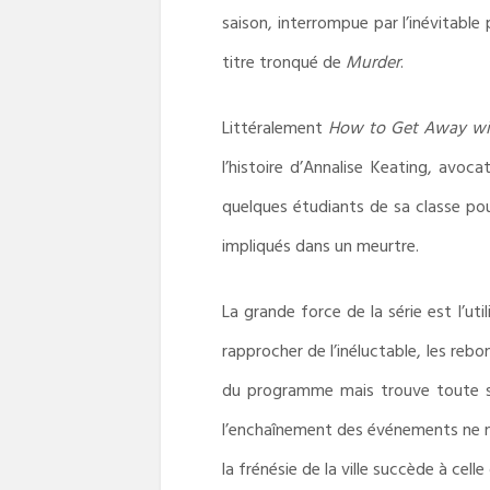
saison, interrompue par l’inévitable
titre tronqué de
Murder
.
Littéralement
How to Get Away w
l’histoire d’Annalise Keating, avoc
quelques étudiants de sa classe pour 
impliqués dans un meurtre.
La grande force de la série est l’uti
rapprocher de l’inéluctable, les reb
du programme mais trouve toute sa j
l’enchaînement des événements ne nou
la frénésie de la ville succède à cell