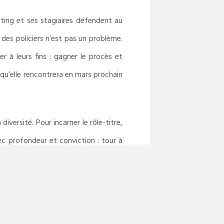
ating et ses stagiaires défendent au
 des policiers n’est pas un problème.
er à leurs fins : gagner le procès et
 qu’elle rencontrera en mars prochain
iversité. Pour incarner le rôle-titre,
ec profondeur et conviction : tour à
nalise nous fascine et nous égare, à
ement saluée par un Emmy Award, remis