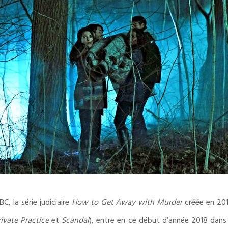
C, la série judiciaire
How to Get Away with Murder
créée en 201
rivate Practice
et
Scandal
), entre en ce début d’année 2018 dans