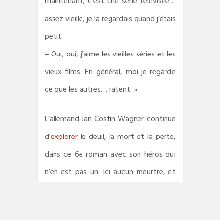
maintenant, c’est une série télévisée…
assez vieille, je la regardais quand j’étais
petit.
– Oui, oui, j’aime les vieilles séries et les
vieux films. En général, moi je regarde
ce que les autres… ratent. »
L’allemand Jan Costin Wagner continue
d’
explorer
le deuil, la mort et la perte,
dans ce 6e roman avec son héros qui
n’en est pas un. Ici aucun meurtre, et
pas de véritable enquête. C’est beau,
parfois à pleurer, tant la douleur