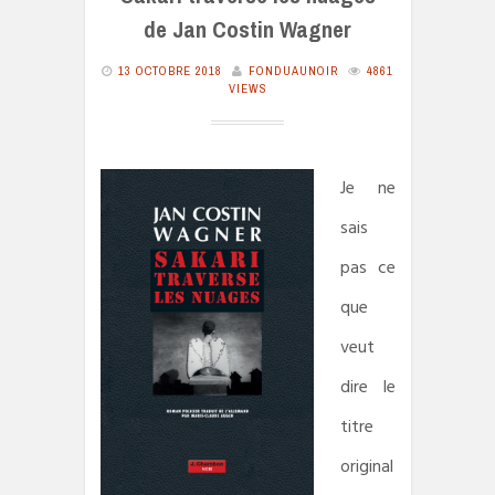
de Jan Costin Wagner
13 OCTOBRE 2018
FONDUAUNOIR
4861
VIEWS
Je ne
sais
pas ce
que
veut
dire le
titre
original