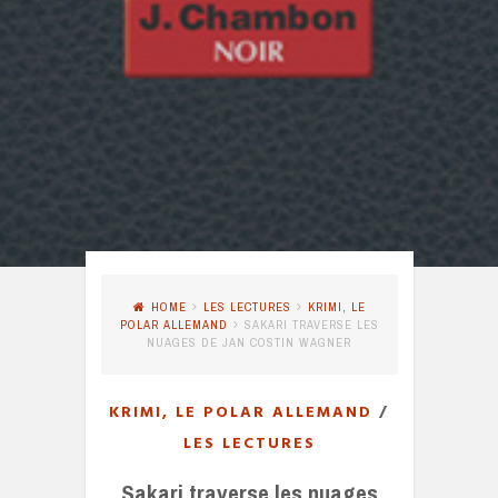
HOME
LES LECTURES
KRIMI, LE
POLAR ALLEMAND
SAKARI TRAVERSE LES
NUAGES DE JAN COSTIN WAGNER
KRIMI, LE POLAR ALLEMAND
/
LES LECTURES
Sakari traverse les nuages