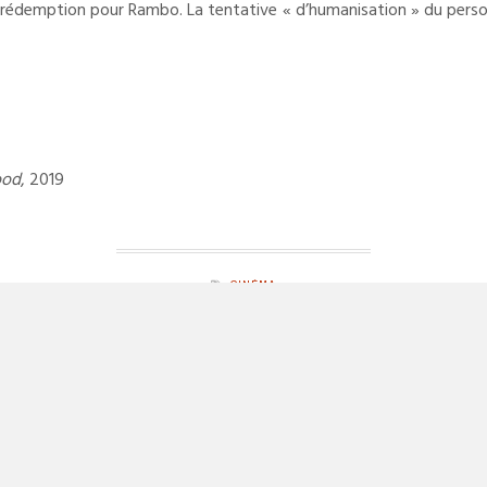
e rédemption pour Rambo. La tentative « d’humanisation » du person
ood
, 2019
CINÉMA