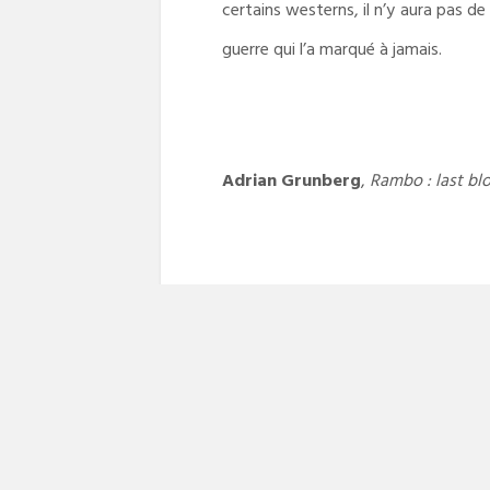
certains westerns, il n’y aura pas d
guerre qui l’a marqué à jamais.
Adrian Grunberg
,
Rambo : last bl
Navigation
PREVIOUS POST
Previous
Rambo IV de Sylvester Stallone
de
post:
l’article