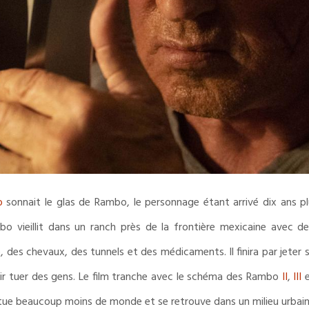
o
sonnait le glas de Rambo, le personnage étant arrivé dix ans pl
o vieillit dans un ranch près de la frontière mexicaine avec d
e), des chevaux, des tunnels et des médicaments. Il finira par jeter s
voir tuer des gens. Le film tranche avec le schéma des Rambo
II
,
III
l tue beaucoup moins de monde et se retrouve dans un milieu urbain