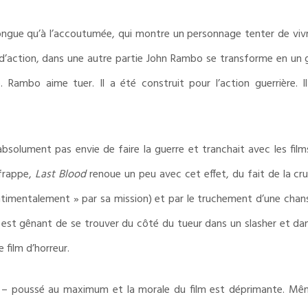
ongue qu’à l’accoutumée, qui montre un personnage tenter de vivre
d’action, dans une autre partie John Rambo se transforme en un
. Rambo aime tuer. Il a été construit pour l’action guerrière. 
bsolument pas envie de faire la guerre et tranchait avec les films
frappe,
Last Blood
renoue un peu avec cet effet, du fait de la cr
timentalement » par sa mission) et par le truchement d’une chans
il est gênant de se trouver du côté du tueur dans un slasher et d
film d’horreur.
 – poussé au maximum et la morale du film est déprimante. Même 