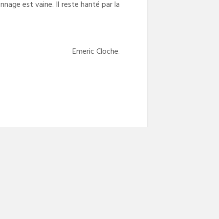
nage est vaine. Il reste hanté par la
Emeric Cloche.
NEXT POST
Next
Bloody Fleury 2020
post: