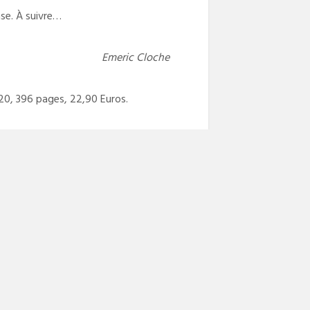
ase. À suivre…
Emeric Cloche
020, 396 pages, 22,90 Euros.
NEXT POST
Next
Deux minutes polar, le polar coréen
post: