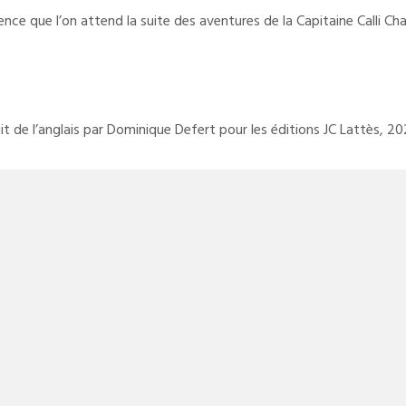
nce que l’on attend la suite des aventures de la Capitaine Calli Ch
uit de l’anglais par Dominique Defert pour les éditions JC Lattès, 2
PATRICIA CORNWELL
,
THRILLER
artzbrod