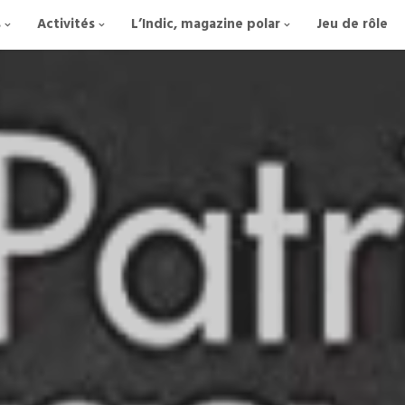
s
Activités
L’Indic, magazine polar
Jeu de rôle