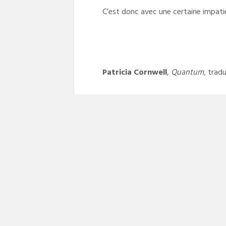
C’est donc avec une certaine impatie
Patricia Cornwell
,
Quantum
, trad
Navigation
PREVIOUS POST
Previous
La trilogie israélienne d’Alexandra Schw
de
post:
l’article