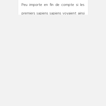
Peu importe en fin de compte si les
premiers sapiens sapiens voyaient ainsi
les choses. Seule compte l’illusion
crédible qu’il a pu être de ces « âges
farouches » où l’on s’inquiétait de
pulsions et d’intuitions merveilleuses,
où la frontière entre le moi et le monde
était perméable parce que l’être
humain n’était pas encore défini à lui-
même.
Plus proche de la littérature classique
que du polar, ce roman est disponible